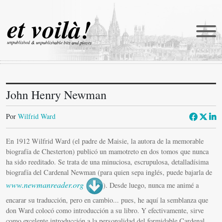
John Henry Newman
et voilà!
Traducciones
Por
Wilfrid Ward
Newmanía
En 1912 Wilfrid Ward (el padre de Maisie, la autora de la memorable
Retratos
biografía de Chesterton) publicó un mamotreto en dos tomos que nunca
ha sido reeditado. Se trata de una minuciosa, escrupulosa, detalladísima
Reportajes
biografía del Cardenal Newman (para quien sepa inglés, puede bajarla de
www.newmanreader.org
). Desde luego, nunca me animé a
Catena
encarar su traducción, pero en cambio... pues, he aquí la semblanza que
Castellani in english
don Ward colocó como introducción a su libro. Y efectivamente, sirve
como excelente introducción a la personalidad del formidable Cardenal.