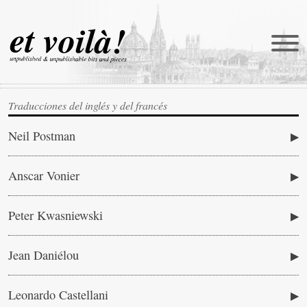
Traducciones del inglés y del francés
et voilà!
Neil Postman
Traducciones
Anscar Vonier
Newmanía
Retratos
Peter Kwasniewski
Reportajes
Jean Daniélou
Catena
Castellani in english
Leonardo Castellani