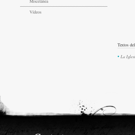
Miscelánea
Vídeos
La Igle