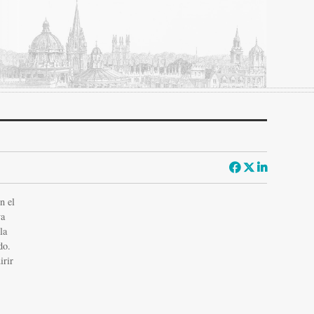
n el
va
la
do.
irir