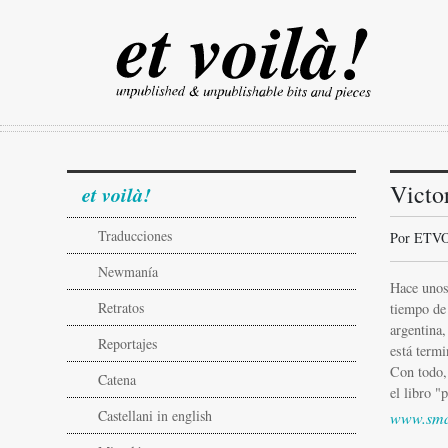
Victor
et voilà!
Traducciones
Por ETV
Newmanía
Hace unos
Retratos
tiempo de 
argentina,
Reportajes
está termi
Con todo, 
Catena
el libro "
Castellani in english
www.sma