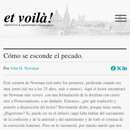
Cómo se esconde el pecado.
et voilà!
Traducciones
Por
John H. Newman
Newmanía
Este sermón de Newman está entre los primeros, predicado cuando era
Retratos
muy joven (tal vez a los 25 años, más o menos). Aquí el lector encontrará
un Newman más severo, con una formulación de la doctrina con cierto
Reportajes
olor a Protestantismo, a no dudarlo. Entonces, ¿por qué traducirlo y
ponerlo a disposición del lector? Brevemente dicho, porque tiene razón.
Catena
¿Rigorismo? Sí, puede ser en el énfasis (aquí falta hablar del sacramento
de la confesión y de la amistad y del matrimonio y de todo el sistema de
Castellani in english
la corrección fraterna). Pero en lo sustancial, por mucho miedo que nos