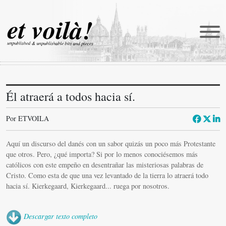
Él atraerá a todos hacia sí.
et voilà!
Traducciones
Por ETVOILA
Newmanía
Aquí un discurso del danés con un sabor quizás un poco más Protestante
Retratos
que otros. Pero, ¿qué importa? Si por lo menos conociésemos más
católicos con este empeño en desentrañar las misteriosas palabras de
Reportajes
Cristo. Como esta de que una vez levantado de la tierra lo atraerá todo
hacia sí. Kierkegaard, Kierkegaard... ruega por nosotros.
Catena
Castellani in english
Descargar texto completo