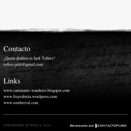
Miscelánea
Vídeos
Contacto
¿Quién diablos es Jack Tollers?
tollers.jack@gmail.com
Links
www.caminante-wanderer.blogspot.com
www.frayrabieta.wordpress.com
www.sombreval.com
COPYRIGHT ETVOILA 2026